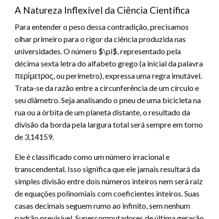
A Natureza Inflexível da Ciência Científica
Para entender o peso dessa contradição, precisamos
olhar primeiro para o rigor da ciência produzida nas
universidades. O número
$\pi$
, representado pela
décima sexta letra do alfabeto grego (a inicial da palavra
περίμετρος, ou perímetro), expressa uma regra imutável.
Trata-se da razão entre a circunferência de um círculo e
seu diâmetro. Seja analisando o pneu de uma bicicleta na
rua ou a órbita de um planeta distante, o resultado da
divisão da borda pela largura total será sempre em torno
de 3,14159.
Ele é classificado como um número irracional e
transcendental. Isso significa que ele jamais resultará da
simples divisão entre dois números inteiros nem será raiz
de equações polinomiais com coeficientes inteiros. Suas
casas decimais seguem rumo ao infinito, sem nenhum
padrão previsível. Supercomputadores de última geração