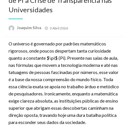
de Pi à Crise de Transparência nas
Universidades
Posted
Joaquim Silva
3 Abril 2026
on
O universo é governado por padrões matemáticos
rigorosos, onde poucos despertam tanta curiosidade
quanto a constante
$\pi$
(Pi). Presente nas salas de aula,
nas fórmulas que movem a tecnologia moderna e até nas
tatuagens de pessoas fascinadas por números, esse valor
é a base da nossa compreensão do mundo físico. Toda
essa ciência exata se apoia no trabalho árduo e metódico
de pesquisadores. Ironicamente, enquanto a matemática
exige clareza absoluta, as instituições públicas de ensino
superior que abrigam essas descobertas caminham na
direção oposta, travando hoje uma dura batalha política
para esconder seus dados da sociedade.