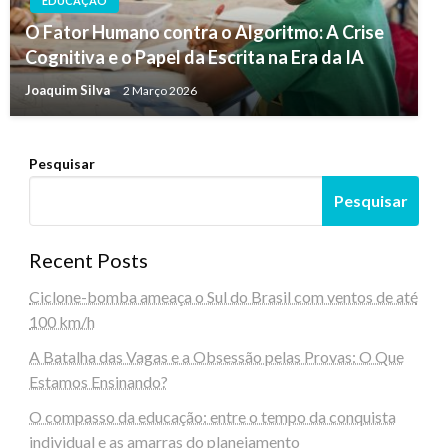
EDUCAÇÃO
O Fator Humano contra o Algoritmo: A Crise
Cognitiva e o Papel da Escrita na Era da IA
Joaquim Silva
2 Março 2026
Pesquisar
Pesquisar
Recent Posts
Ciclone-bomba ameaça o Sul do Brasil com ventos de até
100 km/h
A Batalha das Vagas e a Obsessão pelas Provas: O Que
Estamos Ensinando?
O compasso da educação: entre o tempo da conquista
individual e as amarras do planejamento