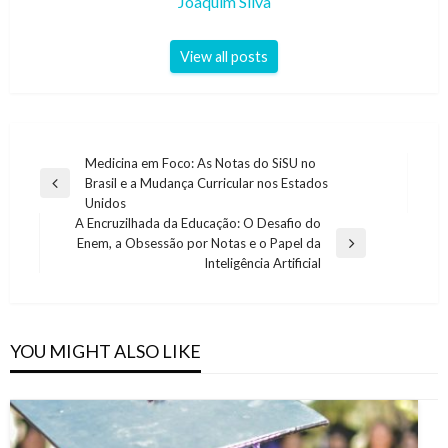
Joaquim Silva
View all posts
Navegação
Medicina em Foco: As Notas do SiSU no
Brasil e a Mudança Curricular nos Estados
de
Previous
Unidos
Post
artigos
A Encruzilhada da Educação: O Desafio do
Enem, a Obsessão por Notas e o Papel da
Next
Inteligência Artificial
Post
YOU MIGHT ALSO LIKE