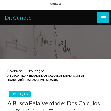
Skip
Contact
to
content
Dr. Curioso
HOMEPAGE
EDUCAÇÃO
A BUSCA PELA VERDADE: DOS CÁLCULOS DE PI À CRISE DE
TRANSPARÊNCIA NAS UNIVERSIDADES
EDUCAÇÃO
A Busca Pela Verdade: Dos Cálculos