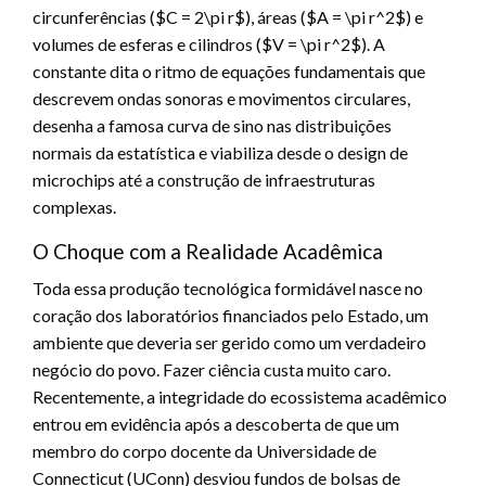
circunferências (
$C = 2\pi r$
), áreas (
$A = \pi r^2$
) e
volumes de esferas e cilindros (
$V = \pi r^2$
). A
constante dita o ritmo de equações fundamentais que
descrevem ondas sonoras e movimentos circulares,
desenha a famosa curva de sino nas distribuições
normais da estatística e viabiliza desde o design de
microchips até a construção de infraestruturas
complexas.
O Choque com a Realidade Acadêmica
Toda essa produção tecnológica formidável nasce no
coração dos laboratórios financiados pelo Estado, um
ambiente que deveria ser gerido como um verdadeiro
negócio do povo. Fazer ciência custa muito caro.
Recentemente, a integridade do ecossistema acadêmico
entrou em evidência após a descoberta de que um
membro do corpo docente da Universidade de
Connecticut (UConn) desviou fundos de bolsas de