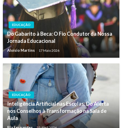
EDUCAÇÃO
Do Gabarito à Beca: O Fio Condutor da Nossa
Jornada Educacional
Aloísio Martins
17 Maio 2026
EDUCAÇÃO
Inteligência Artificial nas Escolas: Do Alerta
nos Conselhos à Transformação na Sala de
Aula
Bia Fernandes
22 Abril 2026