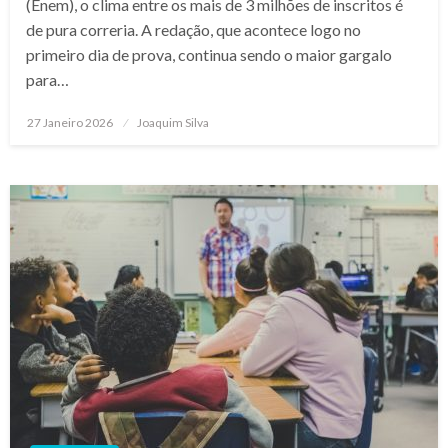
(Enem), o clima entre os mais de 3 milhões de inscritos é
de pura correria. A redação, que acontece logo no
primeiro dia de prova, continua sendo o maior gargalo
para…
Posted
27 Janeiro 2026
Joaquim Silva
on