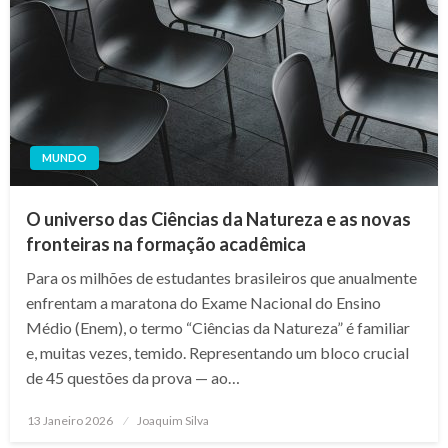
MUNDO
O universo das Ciências da Natureza e as novas
fronteiras na formação acadêmica
Para os milhões de estudantes brasileiros que anualmente
enfrentam a maratona do Exame Nacional do Ensino
Médio (Enem), o termo “Ciências da Natureza” é familiar
e, muitas vezes, temido. Representando um bloco crucial
de 45 questões da prova — ao…
Posted
13 Janeiro 2026
Joaquim Silva
on