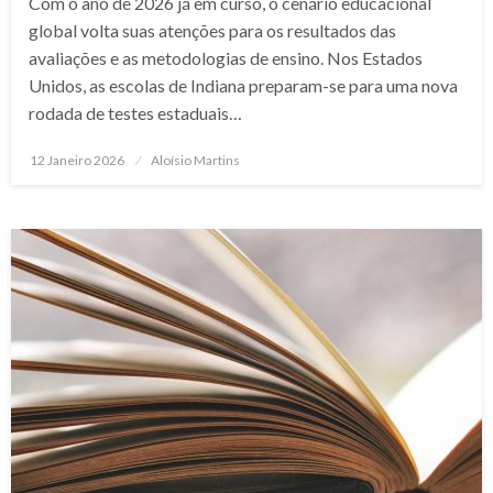
Com o ano de 2026 já em curso, o cenário educacional
global volta suas atenções para os resultados das
avaliações e as metodologias de ensino. Nos Estados
Unidos, as escolas de Indiana preparam-se para uma nova
rodada de testes estaduais…
Posted
12 Janeiro 2026
Aloísio Martins
on