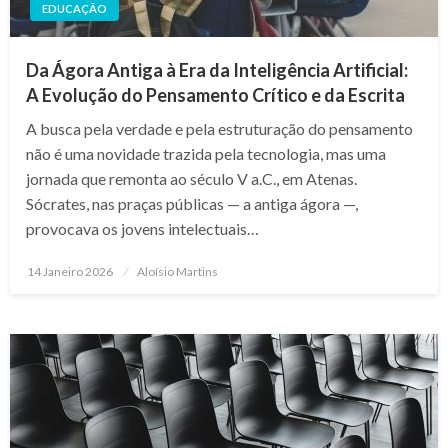
EDUCAÇÃO
Da Ágora Antiga à Era da Inteligência Artificial:
A Evolução do Pensamento Crítico e da Escrita
A busca pela verdade e pela estruturação do pensamento
não é uma novidade trazida pela tecnologia, mas uma
jornada que remonta ao século V a.C., em Atenas.
Sócrates, nas praças públicas — a antiga ágora —,
provocava os jovens intelectuais…
Posted
14 Janeiro 2026
Aloísio Martins
on