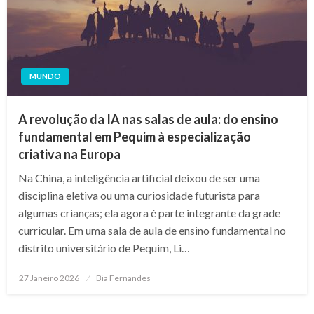
MUNDO
A revolução da IA nas salas de aula: do ensino
fundamental em Pequim à especialização
criativa na Europa
Na China, a inteligência artificial deixou de ser uma
disciplina eletiva ou uma curiosidade futurista para
algumas crianças; ela agora é parte integrante da grade
curricular. Em uma sala de aula de ensino fundamental no
distrito universitário de Pequim, Li…
Posted
27 Janeiro 2026
Bia Fernandes
on