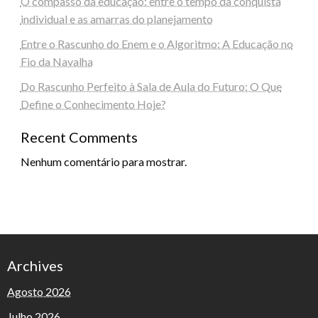
O compasso da educação: entre o tempo da conquista
individual e as amarras do planejamento
Entre o Rascunho do Enem e o Algoritmo: A Educação no
Fio da Navalha
Do Rascunho Perfeito à Sala de Aula do Futuro: O Que
Define o Conhecimento Hoje?
Recent Comments
Nenhum comentário para mostrar.
Archives
Agosto 2026
Julho 2026