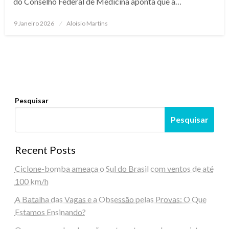
do Conselho Federal de Medicina aponta que a…
Posted
9 Janeiro 2026
Aloísio Martins
on
Pesquisar
Pesquisar
Recent Posts
Ciclone-bomba ameaça o Sul do Brasil com ventos de até
100 km/h
A Batalha das Vagas e a Obsessão pelas Provas: O Que
Estamos Ensinando?